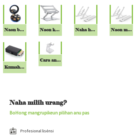
Naon bahan anu aya pikeun dompét koin?
Naon kaunggulan laptop aluminium nangtung sareng laptop palapis nangtung?
Naha henteu kunanaon pikeun nempatkeun laptop dina nangtung?
Naon mangpaatna nganggo stand laptop plastik?
Cara anu bener pikeun milih stand telepon sélulér
Kumaha Kasus Kartu Pop Up Otomatis Gawé?
Naha milih urang?
BoHong mangrupikeun pilihan anu pas
Profesional lisénsi