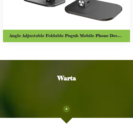
Angle Adjustable Foldable Puguh Mobile Phone Desktop Stand
Warta