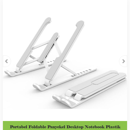
Portabel Foldable Panyekel Desktop Notebook Plastik