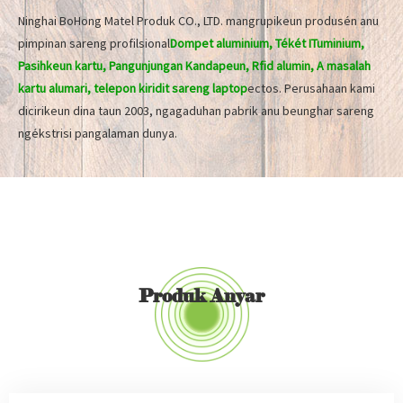
Ninghai BoHong Matel Produk CO., LTD. mangrupikeun produsén anu
pimpinan sareng profilsional
Dompet aluminium, Tékét ITuminium,
Pasihkeun kartu, Pangunjungan Kandapeun, Rfid alumin, A masalah
kartu alumari, telepon kiridit sareng laptop
ectos. Perusahaan kami
dicirikeun dina taun 2003, ngagaduhan pabrik anu beunghar sareng
ngékstrisi pangalaman dunya.
Produk Anyar